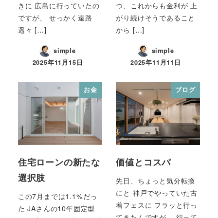
きに 広島に行っていたの
つ、これからも金利が 上
ですが、 せっかく遠路
がり続けそうであること
遥々 […]
から […]
simple
simple
2025年11月15日
2025年11月11日
お金
ブログ
住宅ローンの新たな
価値とコスパ
選択肢
先日、ちょっと気分転換
にと 神戸でやっていた古
この7月までは1.1%だっ
着フェスに フラッと行っ
た JAさんの10年固定型
てきたんですが、 行って