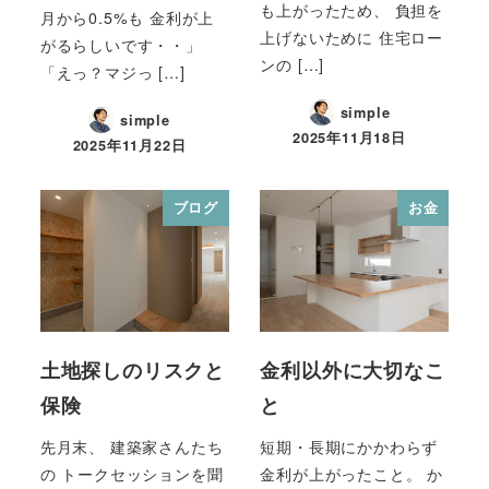
も上がったため、 負担を
月から0.5%も 金利が上
上げないために 住宅ロー
がるらしいです・・」
ンの […]
「えっ？マジっ […]
simple
simple
2025年11月18日
2025年11月22日
ブログ
お金
土地探しのリスクと
金利以外に大切なこ
保険
と
先月末、 建築家さんたち
短期・長期にかかわらず
の トークセッションを聞
金利が上がったこと。 か