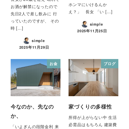
ホンマにいけるんか
お酒が解禁になったので
え？」 長女 「い […]
先日2人で差し飲みに 行
っていたのですが、 その
simple
時 […]
2025年11月25日
simple
2025年11月29日
お金
ブログ
今なのか、先なの
家づくりの多様性
か、
所得が上がらない中 生活
必需品はもちろん 建築費
「いよぎんの段階金利 来