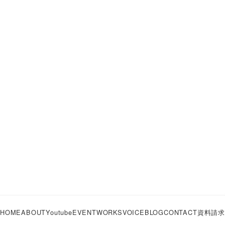
HOME
ABOUT
Youtube
EVENT
WORKS
VOICE
BLOG
CONTACT
資料請求