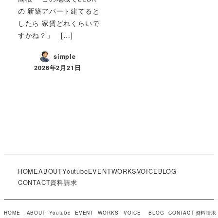
の 新築アパート建てると
したら 家賃どれくらいで
すかね？」 […]
simple
2026年2月21日
HOME
ABOUT
Youtube
EVENT
WORKS
VOICE
BLOG
CONTACT
資料請求
COPYRIGHT © Simple Inc. 2019
HOME
ABOUT
Youtube
EVENT
WORKS
VOICE
BLOG
CONTACT
資料請求