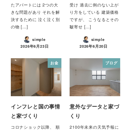
たアパートには 2つの大
受け 過去に例のない上が
きな問題があり それを解
り方をしている 建築価格
決するために 泣く泣く別
ですが、 こうなるとその
の物 […]
皺寄せ […]
simple
simple
2026年6月23日
2026年6月20日
お金
ブログ
インフレと国の事情
意外なデータと家づ
と家づくり
くり
コロナショック以降、 順
2100年未来の天気予報に