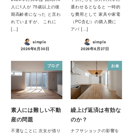
人に1人が 75歳以上の後
通わせるとなると 一時的
期高齢者になった と言わ
な費用として 家具や家電
れていますが、 これに
（PC含む）の購入費に
[…]
アパ […]
simple
simple
2026年6月30日
2026年6月27日
ブログ
お金
素人には難しい不動
繰上げ返済は有効な
産の問題
のか？
不運なことに 次女が借り
ナフサショックの影響を