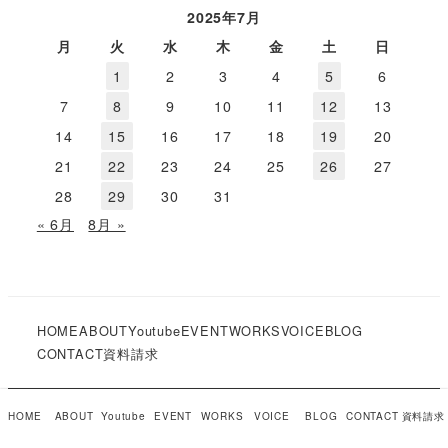
2025年7月
月
火
水
木
金
土
日
1
2
3
4
5
6
7
8
9
10
11
12
13
14
15
16
17
18
19
20
21
22
23
24
25
26
27
28
29
30
31
« 6月
8月 »
HOME
ABOUT
Youtube
EVENT
WORKS
VOICE
BLOG
CONTACT
資料請求
COPYRIGHT © Simple Inc. 2019
HOME
ABOUT
Youtube
EVENT
WORKS
VOICE
BLOG
CONTACT
資料請求