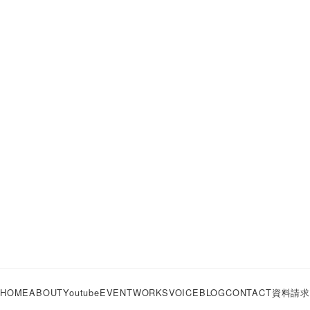
HOME
ABOUT
Youtube
EVENT
WORKS
VOICE
BLOG
CONTACT
資料請求